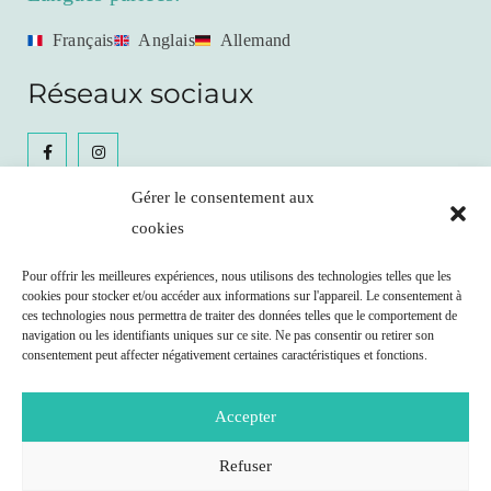
Français
Anglais
Allemand
Réseaux sociaux
Gérer le consentement aux
cookies
Céline Gianfrancesco
Pour offrir les meilleures expériences, nous utilisons des technologies telles que les
cookies pour stocker et/ou accéder aux informations sur l'appareil. Le consentement à
Prendre RDV
ces technologies nous permettra de traiter des données telles que le comportement de
navigation ou les identifiants uniques sur ce site. Ne pas consentir ou retirer son
consentement peut affecter négativement certaines caractéristiques et fonctions.
Remboursement possible par votre caisse maladie
selon les clauses de votre contrat.
Accepter
Nutritionniste agréée ASCA (N° J209062)
www.asca.ch
Refuser