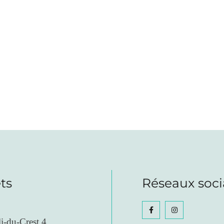
ts
Réseaux soc
i-du-Crest 4,