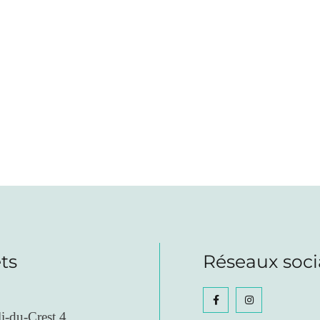
ts
Réseaux soc
i-du-Crest 4,