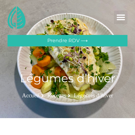
Prendre RDV ⟶
Légumes d’hiver
Accueil
Recettes
Légumes d’hiver