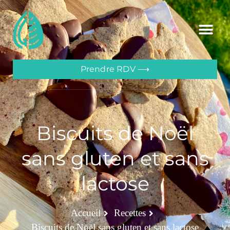
Prendre RDV ⟶
Biscuits de Noël
sans gluten et sans
lactose
Accueil
Recettes
Biscuits de Noël sans gluten et sans lactose