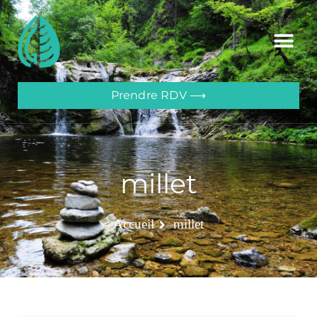
Prendre RDV ⟶
millet
Accueil
millet