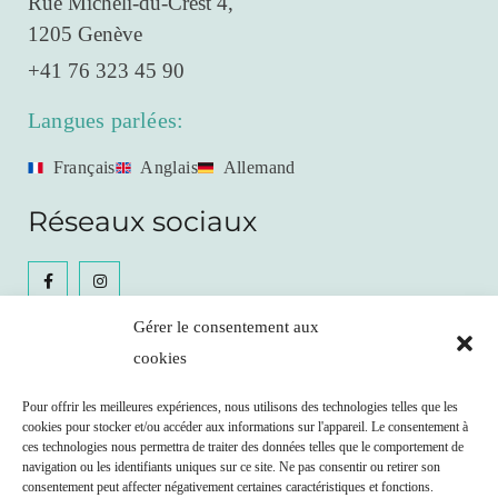
Rue Micheli-du-Crest 4,
1205 Genève
+41 76 323 45 90
Langues parlées:
Français
Anglais
Allemand
Réseaux sociaux
Gérer le consentement aux
cookies
Céline Gianfrancesco
Pour offrir les meilleures expériences, nous utilisons des technologies telles que les
cookies pour stocker et/ou accéder aux informations sur l'appareil. Le consentement à
Prendre RDV
ces technologies nous permettra de traiter des données telles que le comportement de
navigation ou les identifiants uniques sur ce site. Ne pas consentir ou retirer son
consentement peut affecter négativement certaines caractéristiques et fonctions.