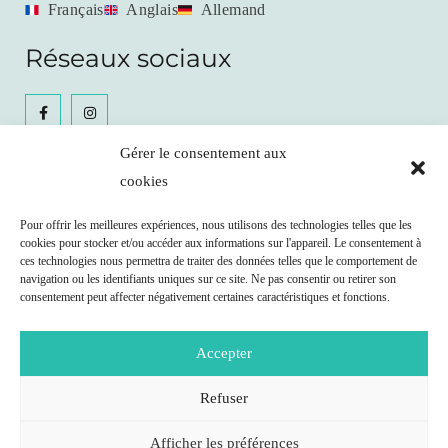
Français
Anglais
Allemand
Réseaux sociaux
Gérer le consentement aux
cookies
Céline Gianfrancesco
Pour offrir les meilleures expériences, nous utilisons des technologies telles que les
cookies pour stocker et/ou accéder aux informations sur l'appareil. Le consentement à
Prendre RDV
ces technologies nous permettra de traiter des données telles que le comportement de
navigation ou les identifiants uniques sur ce site. Ne pas consentir ou retirer son
consentement peut affecter négativement certaines caractéristiques et fonctions.
Remboursement possible par votre caisse maladie
selon les clauses de votre contrat.
Accepter
Nutritionniste agréée ASCA (N° J209062)
www.asca.ch
Refuser
Afficher les préférences