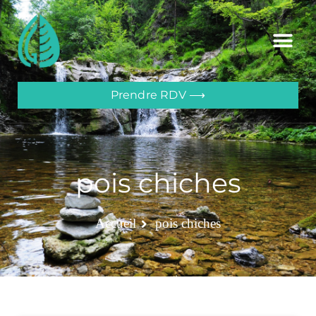
Prendre RDV ⟶
pois chiches
Accueil
pois chiches