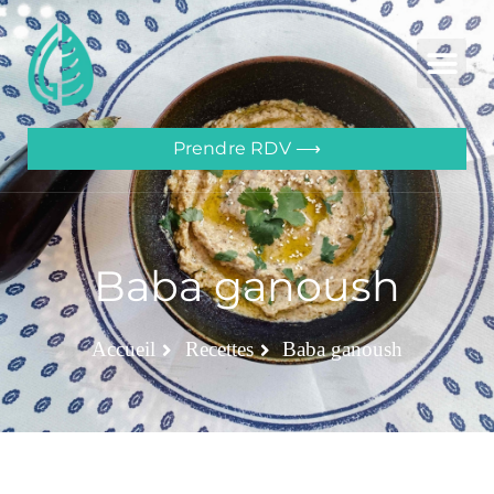
Prendre RDV ⟶
Baba ganoush
Accueil
Recettes
Baba ganoush