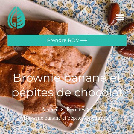
Prendre RDV ⟶
Brownie banane et
pépites de chocolat
Accueil
Recettes
Brownie banane et pépites de chocolat