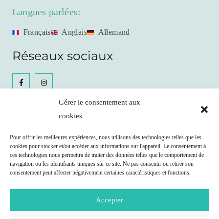
Langues parlées:
Français
Anglais
Allemand
Réseaux sociaux
Gérer le consentement aux
cookies
Céline Gianfrancesco
Pour offrir les meilleures expériences, nous utilisons des technologies telles que les
cookies pour stocker et/ou accéder aux informations sur l'appareil. Le consentement à
Prendre RDV
ces technologies nous permettra de traiter des données telles que le comportement de
navigation ou les identifiants uniques sur ce site. Ne pas consentir ou retirer son
consentement peut affecter négativement certaines caractéristiques et fonctions.
Remboursement possible par votre caisse maladie
selon les clauses de votre contrat.
Accepter
Nutritionniste agréée ASCA (N° J209062)