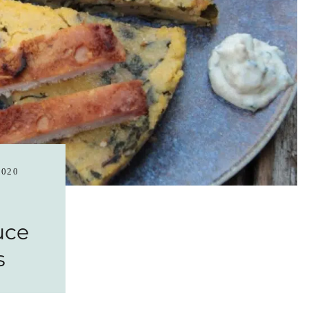
2020
uce
s