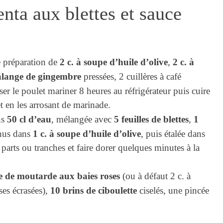
enta aux blettes et sauce
2 c. à soupe d’huile d’olive
2 c. à
 préparation de
,
alange de gingembre
pressées, 2 cuillères à café
sser le poulet mariner 8 heures au réfrigérateur puis cuire
 en les arrosant de marinade.
50 cl d’eau
5 feuilles de blettes
1
ns
, mélangée avec
,
1 c. à soupe d’huile d’olive
nus dans
, puis étalée dans
parts ou tranches et faire dorer quelques minutes à la
pe de moutarde aux baies roses
(ou à défaut 2 c. à
10 brins de ciboulette
ses écrasées),
ciselés, une pincée