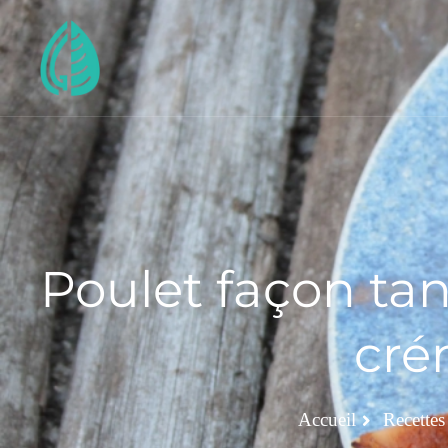
Poulet façon tan
cré
Accueil
Recettes