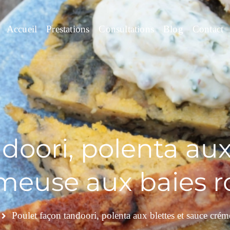
Accueil
Prestations
Consultations
Blog
Contact
doori, polenta aux
meuse aux baies r
Poulet façon tandoori, polenta aux blettes et sauce crém