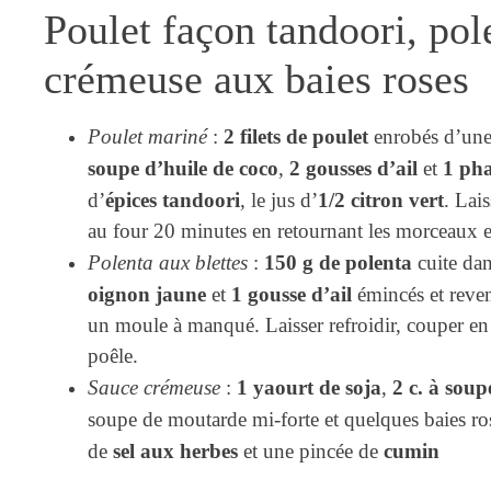
Poulet façon tandoori, pol
crémeuse aux baies roses
2 filets de poulet
Poulet mariné
:
enrobés d’une
soupe d’huile de coco
2 gousses d’ail
1 ph
,
et
épices tandoori
1/2 citron vert
d’
, le jus d’
. Lai
au four 20 minutes en retournant les morceaux et
150 g de polenta
Polenta aux blettes
:
cuite da
oignon jaune
1 gousse d’ail
et
émincés et reve
un moule à manqué. Laisser refroidir, couper en 
poêle.
1 yaourt de soja
2 c. à sou
Sauce crémeuse
:
,
soupe de moutarde mi-forte et quelques baies ro
sel aux herbes
cumin
de
et une pincée de