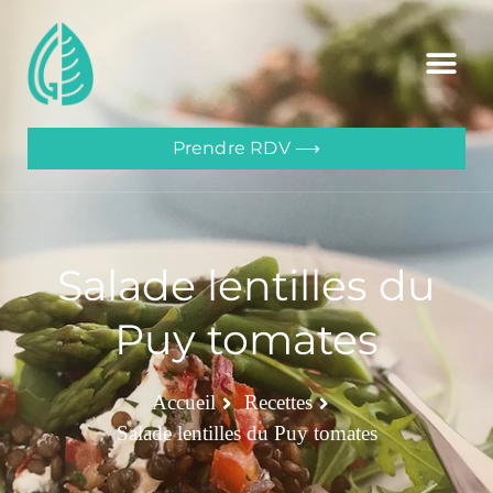
Prendre RDV ⟶
Salade lentilles du
Puy tomates
Accueil
Recettes
Salade lentilles du Puy tomates