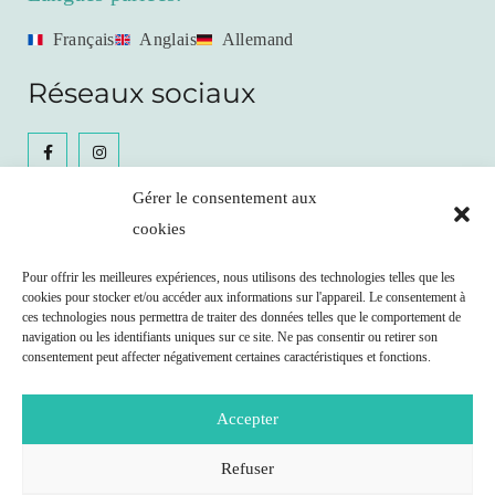
Français
Anglais
Allemand
Réseaux sociaux
Gérer le consentement aux
cookies
Céline Gianfrancesco
Pour offrir les meilleures expériences, nous utilisons des technologies telles que les
cookies pour stocker et/ou accéder aux informations sur l'appareil. Le consentement à
Prendre RDV
ces technologies nous permettra de traiter des données telles que le comportement de
navigation ou les identifiants uniques sur ce site. Ne pas consentir ou retirer son
consentement peut affecter négativement certaines caractéristiques et fonctions.
Remboursement possible par votre caisse maladie
selon les clauses de votre contrat.
Accepter
Nutritionniste agréée ASCA (N° J209062)
www.asca.ch
Refuser