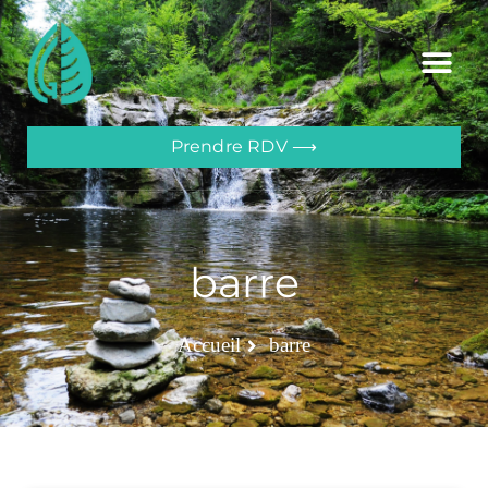
Prendre RDV ⟶
barre
Accueil
barre