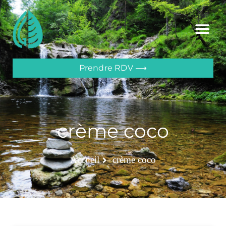
Prendre RDV ⟶
crème coco
Accueil
crème coco