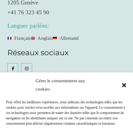
1205 Genève
+41 76 323 45 90
Langues parlées:
Français
Anglais
Allemand
Réseaux sociaux
Gérer le consentement aux
cookies
Céline Gianfrancesco
Pour offrir les meilleures expériences, nous utilisons des technologies telles que les
cookies pour stocker et/ou accéder aux informations sur l'appareil. Le consentement à
Prendre RDV
ces technologies nous permettra de traiter des données telles que le comportement de
navigation ou les identifiants uniques sur ce site. Ne pas consentir ou retirer son
consentement peut affecter négativement certaines caractéristiques et fonctions.
Remboursement possible par votre caisse maladie