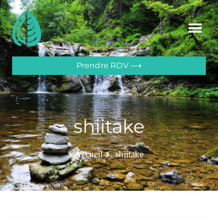
Prendre RDV ⟶
shiitake
Accueil
shiitake