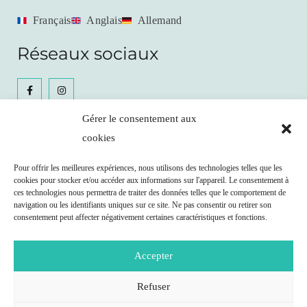
Français
Anglais
Allemand
Réseaux sociaux
Gérer le consentement aux
cookies
Céline Gianfrancesco
Pour offrir les meilleures expériences, nous utilisons des technologies telles que les
cookies pour stocker et/ou accéder aux informations sur l'appareil. Le consentement à
Prendre RDV
ces technologies nous permettra de traiter des données telles que le comportement de
navigation ou les identifiants uniques sur ce site. Ne pas consentir ou retirer son
consentement peut affecter négativement certaines caractéristiques et fonctions.
Remboursement possible par votre caisse maladie
selon les clauses de votre contrat.
Accepter
Nutritionniste agréée ASCA (N° J209062)
www.asca.ch
Refuser