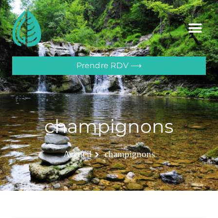
Prendre RDV ⟶
champignons
Accueil
champignons